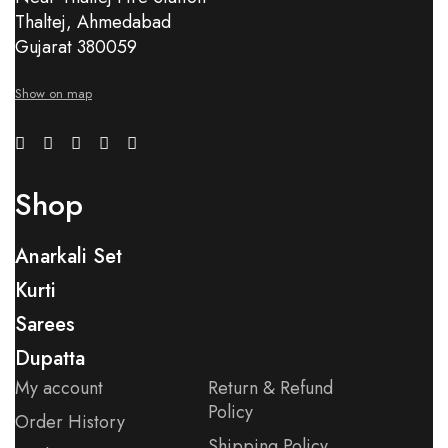
Thaltej, Ahmedabad
Gujarat 380059
Show on map
Shop
Anarkali Set
Kurti
Sarees
Dupatta
My account
Return & Refund
Policy
Order History
Shipping Policy