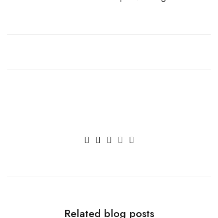
A team of designers
that make dreams
come true
Related blog posts