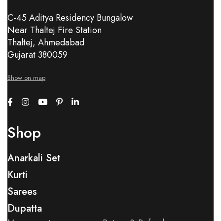
C-45 Aditya Residency Bungalow
Near Thaltej Fire Station
Thaltej, Ahmedabad
Gujarat 380059
Show on map
Shop
Anarkali Set
Kurti
Sarees
Dupatta