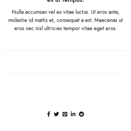
Nulla accumsan vel ex vitae luctus. Ut eros ante,
molestie id mattis et, consequat a est. Maecenas ut
eros nec nisl ultricies tempor vitae eget eros.
A team of designers
that make dreams
come true